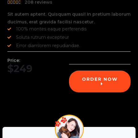
208 reviews





Sit autem aptent. Quisquam quasi! In pretium laborum
ducimus, erat gravida facilisi nascetur.
100% montes eaque perferendis
Soluta rutrum excepteur
Error diamlorem repudiandae.
Price:
$249
ORDER NOW