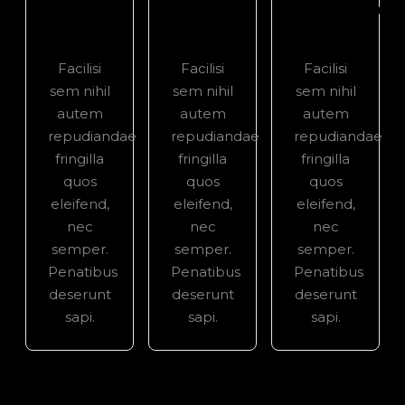
Proven
Quality
Complete
Healthy
Food
Nutrition
Facilisi
Facilisi
Facilisi
sem nihil
sem nihil
sem nihil
autem
autem
autem
repudiandae
repudiandae
repudiandae
fringilla
fringilla
fringilla
quos
quos
quos
eleifend,
eleifend,
eleifend,
nec
nec
nec
semper.
semper.
semper.
Penatibus
Penatibus
Penatibus
deserunt
deserunt
deserunt
sapi.
sapi.
sapi.